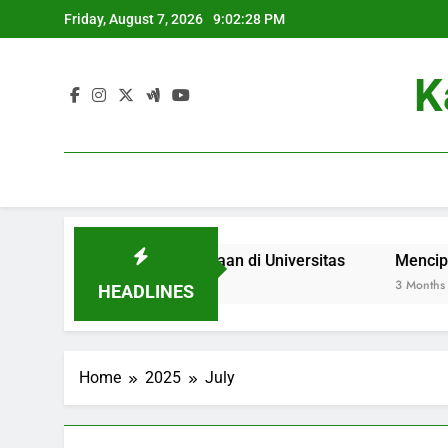
Skip
Friday, August 7, 2026
9:02:28 PM
to
content
K
i Perwakilan Kebudayaan di Universitas
Menciptakan K
3 Months Ago
HEADLINES
Home
2025
July