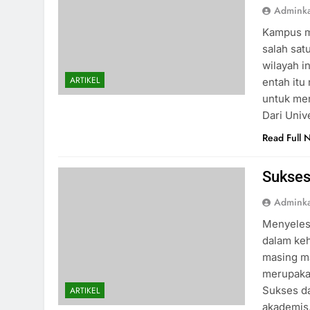
Admink
Kampus ma
salah sat
wilayah i
ARTIKEL
entah itu
untuk men
Dari Uni
Read Full 
Sukses 
Admink
Menyelesa
dalam keh
masing ma
merupaka
Sukses da
ARTIKEL
akademis,