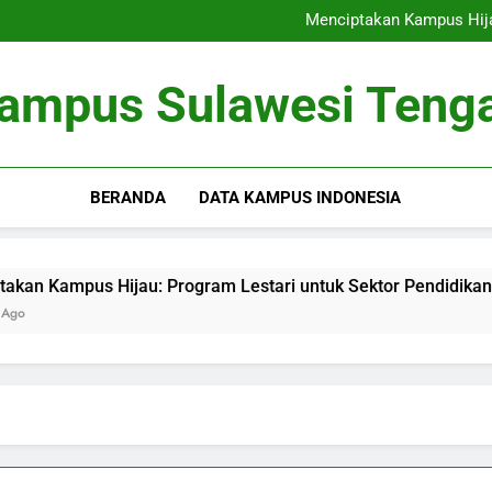
Perjalanan Mahasiswa Lua
Menciptakan Kampus Hija
Menjadi Rumah bagi Kre
Memperbaiki Pengelolaan 
Perjalanan Mahasiswa Lua
ampus Sulawesi Teng
Menciptakan Kampus Hija
Menjadi Rumah bagi Kre
Memperbaiki Pengelolaan 
BERANDA
DATA KAMPUS INDONESIA
ampus Hijau: Program Lestari untuk Sektor Pendidikan