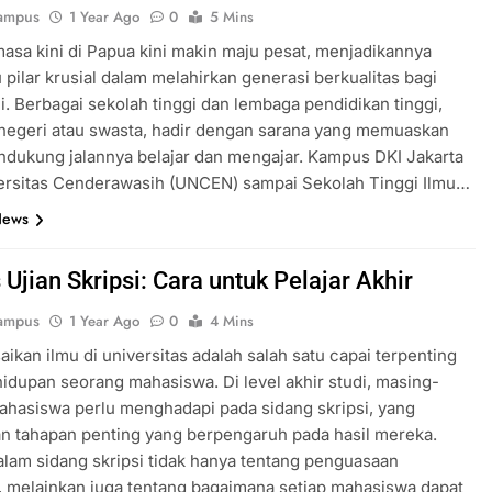
ampus
1 Year Ago
0
5 Mins
sa kini di Papua kini makin maju pesat, menjadikannya
u pilar krusial dalam melahirkan generasi berkualitas bagi
ni. Berbagai sekolah tinggi dan lembaga pendidikan tinggi,
 negeri atau swasta, hadir dengan sarana yang memuaskan
dukung jalannya belajar dan mengajar. Kampus DKI Jakarta
versitas Cenderawasih (UNCEN) sampai Sekolah Tinggi Ilmu…
News
Ujian Skripsi: Cara untuk Pelajar Akhir
ampus
1 Year Ago
0
4 Mins
ikan ilmu di universitas adalah salah satu capai terpenting
idupan seorang mahasiswa. Di level akhir studi, masing-
hasiswa perlu menghadapi pada sidang skripsi, yang
n tahapan penting yang berpengaruh pada hasil mereka.
lam sidang skripsi tidak hanya tentang penguasaan
 melainkan juga tentang bagaimana setiap mahasiswa dapat