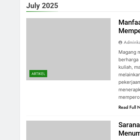
July 2025
Manfaa
Memper
Admink
Magang m
berharga
kuliah, m
ARTIKEL
melainkan
pekerjaan
menerapka
memperol
Read Full 
Sarana
Menum