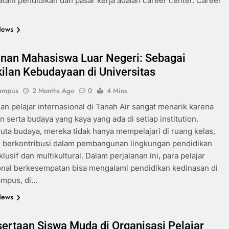
ani pendidikan dan pasar kerja adalah career center. Career
News
anan Mahasiswa Luar Negeri: Sebagai
ilan Kebudayaan di Universitas
ampus
2 Months Ago
0
4 Mins
n pelajar internasional di Tanah Air sangat menarik karena
 serta budaya yang kaya yang ada di setiap institution.
uta budaya, mereka tidak hanya mempelajari di ruang kelas,
n berkontribusi dalam pembangunan lingkungan pendidikan
lusif dan multikultural. Dalam perjalanan ini, para pelajar
onal berkesempatan bisa mengalami pendidikan kedinasan di
ampus, di…
News
sertaan Siswa Muda di Organisasi Pelajar