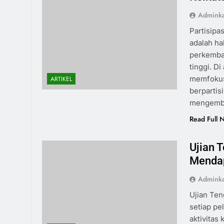
Admink
Partisipa
adalah ha
perkemba
tinggi. D
memfokusk
ARTIKEL
berpartis
mengemba
Read Full 
Ujian 
Mendap
Admink
Ujian Te
setiap pel
aktivitas