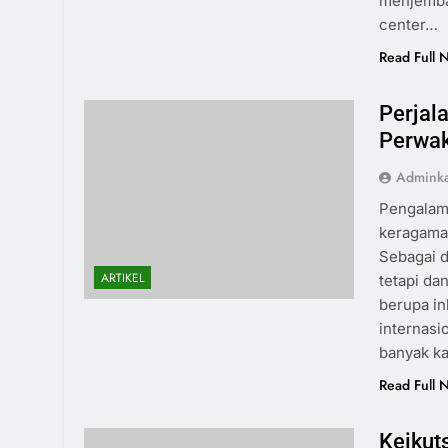
menjembat
center…
Read Full 
Perjal
Perwak
Admink
Pengalama
keragaman
Sebagai d
ARTIKEL
tetapi da
berupa ink
internasi
banyak k
Read Full 
Keikut