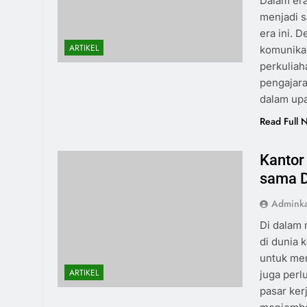
Dalam era
menjadi s
era ini. 
ARTIKEL
komunikas
perkuliah
pengajara
dalam up
Read Full 
Kantor
sama D
Admink
Di dalam 
di dunia 
untuk me
ARTIKEL
juga per
pasar ker