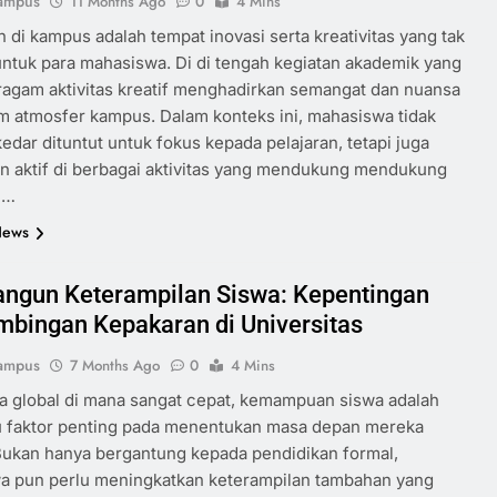
ampus
11 Months Ago
0
4 Mins
 di kampus adalah tempat inovasi serta kreativitas yang tak
untuk para mahasiswa. Di di tengah kegiatan akademik yang
ragam aktivitas kreatif menghadirkan semangat dan nuansa
m atmosfer kampus. Dalam konteks ini, mahasiswa tidak
edar dituntut untuk fokus kepada pelajaran, tetapi juga
n aktif di berbagai aktivitas yang mendukung mendukung
n…
News
gun Keterampilan Siswa: Kepentingan
bingan Kepakaran di Universitas
ampus
7 Months Ago
0
4 Mins
 global di mana sangat cepat, kemampuan siswa adalah
tu faktor penting pada menentukan masa depan mereka
Bukan hanya bergantung kepada pendidikan formal,
a pun perlu meningkatkan keterampilan tambahan yang