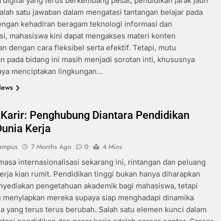
 digital yang terus berkembang pesat, pendidikan jarak jauh
alah satu jawaban dalam mengatasi tantangan belajar pada
Dengan kehadiran beragam teknologi informasi dan
i, mahasiswa kini dapat mengakses materi konten
an dengan cara fleksibel serta efektif. Tetapi, mutu
n pada bidang ini masih menjadi sorotan inti, khususnya
aya menciptakan lingkungan…
News
 Karir: Penghubung Diantara Pendidikan
unia Kerja
ampus
7 Months Ago
0
4 Mins
masa internasionalisasi sekarang ini, rintangan dan peluang
kerja kian rumit. Pendidikan tinggi bukan hanya diharapkan
nyediakan pengetahuan akademik bagi mahasiswa, tetapi
lu menyiapkan mereka supaya siap menghadapi dinamika
ja yang terus terus berubah. Salah satu elemen kunci dalam