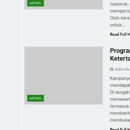
ARTIKEL
nasional,
mempersia
Oleh kare
untuk…
Read Full 
Progra
Ketert
Admink
Kampanye 
mendapatk
Di tengah
ARTIKEL
menawark
termasuk 
membantu 
membuka 
Read Full 