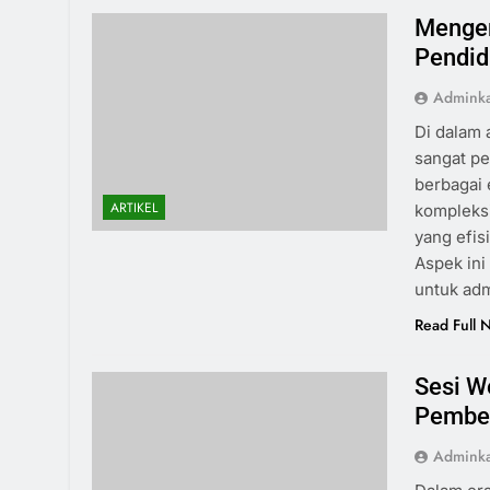
Mengem
Pendid
Admink
Di dalam 
sangat pe
berbagai
ARTIKEL
kompleksi
yang efis
Aspek ini 
untuk adm
Read Full 
Sesi W
Pembel
Admink