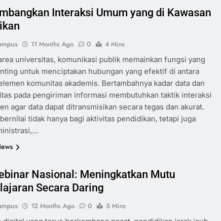
bangkan Interaksi Umum yang di Kawasan
ikan
ampus
11 Months Ago
0
4 Mins
area universitas, komunikasi publik memainkan fungsi yang
nting untuk menciptakan hubungan yang efektif di antara
 elemen komunitas akademis. Bertambahnya kadar data dan
tas pada pengiriman informasi membutuhkan taktik interaksi
ien agar data dapat ditransmisikan secara tegas dan akurat.
bernilai tidak hanya bagi aktivitas pendidikan, tetapi juga
inistrasi,…
News
ebinar Nasional: Meningkatkan Mutu
ajaran Secara Daring
ampus
12 Months Ago
0
5 Mins