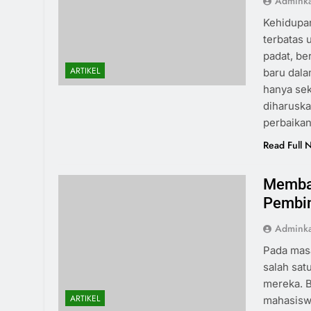
Admink
Kehidupan
terbatas 
padat, be
ARTIKEL
baru dala
hanya sek
diharuska
perbaika
Read Full 
Memban
Pembim
Admink
Pada masa
salah sa
mereka. 
ARTIKEL
mahasisw