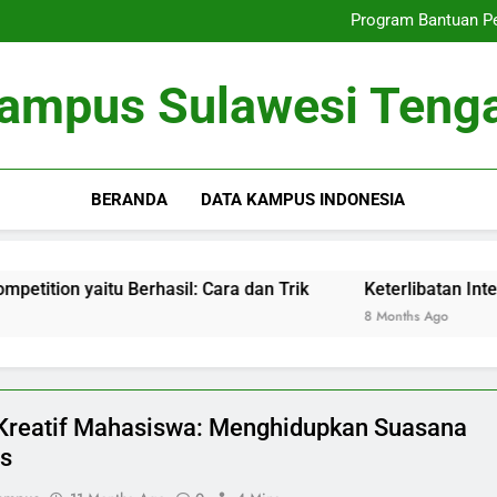
Sarana Universitas Mo
Program Bantuan Pe
Metode Meningkatkan peran 
Pengembangan Keter
Sarana Universitas Mo
ampus Sulawesi Teng
Program Bantuan Pe
Metode Meningkatkan peran 
Pengembangan Keter
BERANDA
DATA KAMPUS INDONESIA
u Berhasil: Cara dan Trik
Keterlibatan Intens Pelajar
8 Months Ago
Kreatif Mahasiswa: Menghidupkan Suasana
s