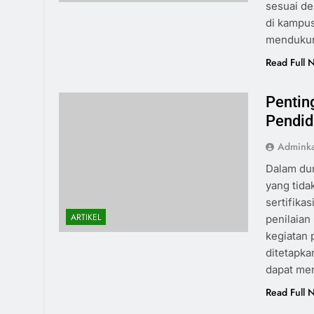
sesuai de
di kampus
mendukun
Read Full 
Pentin
Pendid
Admink
Dalam dun
yang tida
sertifikas
ARTIKEL
penilaian
kegiatan 
ditetapka
dapat me
Read Full 