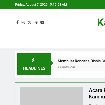
Skip
Friday, August 7, 2026
5:16:59 AM
to
content
K
ma Dunia Kerja
Membuat Rencana Bisnis Competition yait
8 Months Ago
HEADLINES
Acara 
Kampu