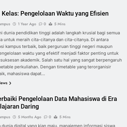
 Kelas: Pengelolaan Waktu yang Efisien
ampus
1 Year Ago
0
5 Mins
 dunia pendidikan tinggi adalah langkah krusial bagi semua
 untuk meraih cita-citanya dan cita-citanya. Di antara
si kampus terbaik, baik perguruan tinggi negeri maupun
engelolaan waktu yang efektif menjadi faktor penting untuk
suksesan akademik. Salah satu hal yang sangat berpengaruh
metable perkuliahan. Dengan timetable yang terorganisir
aik, mahasiswa dapat…
News
baiki Pengelolaan Data Mahasiswa di Era
ajaran Daring
ampus
5 Months Ago
0
5 Mins
 dunia digital yang kian maju, manajemen informasi siswa