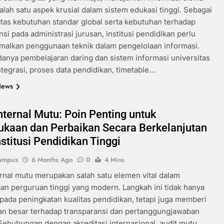
alah satu aspek krusial dalam sistem edukasi tinggi. Sebagai
tas kebutuhan standar global serta kebutuhan terhadap
nsi pada administrasi jurusan, institusi pendidikan perlu
malkan penggunaan teknik dalam pengelolaan informasi.
danya pembelajaran daring dan sistem informasi universitas
ntegrasi, proses data pendidikan, timetable…
News
nternal Mutu: Poin Penting untuk
ukaan dan Perbaikan Secara Berkelanjutan
stitusi Pendidikan Tinggi
ampus
6 Months Ago
0
4 Mins
ernal mutu merupakan salah satu elemen vital dalam
an perguruan tinggi yang modern. Langkah ini tidak hanya
pada peningkatan kualitas pendidikan, tetapi juga memberi
n besar terhadap transparansi dan pertanggungjawaban
. Sehubungan dengan akreditasi internasional, audit mutu