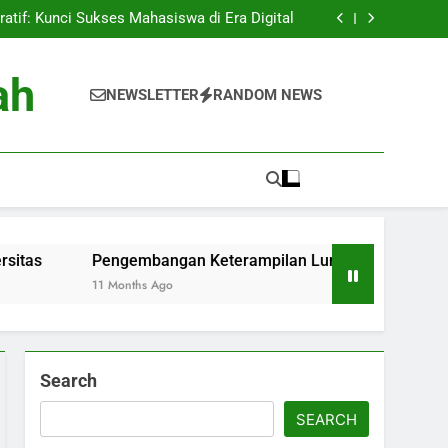
serta komunitas dalam Pemilwa Pendidikan
ratif: Kunci Sukses Mahasiswa di Era Digital
hubung Diantara Pendidikan sama Dunia Kerja
titusi Pendidikan: Peran Lembaga Penelitian
m Industri Pertanian dan Teknologi Pertanian
serta komunitas dalam Pemilwa Pendidikan
ah
ratif: Kunci Sukses Mahasiswa di Era Digital
NEWSLETTER
RANDOM NEWS
hubung Diantara Pendidikan sama Dunia Kerja
titusi Pendidikan: Peran Lembaga Penelitian
m Industri Pertanian dan Teknologi Pertanian
Pengembangan Keterampilan Lunak Mahasiswa Melalui Keg
11 Months Ago
Search
SEARCH