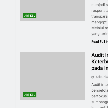
menjadi s
respons a
ARTIKEL
transpara
mengopti
Melalui a
yang teri
Read Full 
Audit I
Keterb
pada In
Admink
Audit int
pengelola
ARTIKEL
berfokus 
sumbanga
institusi