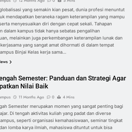
ampus
12 Months Ago
0
5 Mins
globalisasi yang semakin kian pesat, dunia profesi menuntut
tuk mendapatkan beraneka ragam keterampilan yang mampu
serta menyesuaikan diri dengan cepat sekali. Tahapan
n dalam kampus tidak hanya sebatas pengalihan
uan, melainkan juga perkembangan keterampilan lunak dan
 kerjasama yang sangat amat dihormati di dalam tempat
Kampus Binjai Kelas kerja sama…
News
Tengah Semester: Panduan dan Strategi Agar
atkan Nilai Baik
ampus
11 Months Ago
0
4 Mins
ngah Semester merupakan momen yang sangat penting bagi
ajar. Di tengah aktivitas kuliah yang padat dan diverse
 kampus, seperti organisasi kemahasiswaan, seminar tingkat
 dan lomba karya ilmiah, mahasiswa dituntut untuk bisa