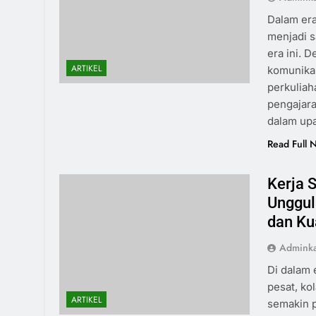
Dalam era
menjadi s
era ini. 
ARTIKEL
komunikas
perkuliah
pengajara
dalam up
Read Full 
Kerja 
Unggul
dan Ku
Admink
Di dalam 
pesat, ko
ARTIKEL
semakin p