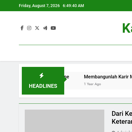
Skip
Friday, August 7, 2026
6:49:41 AM
to
content
K
if dan Kuliah Online
Membangunlah Karir Melalui Dukun
1 Year Ago
HEADLINES
Dari Ke
Ketera