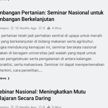
bangan Pertanian: Seminar Nasional untuk
bangan Berkelanjutan
ampus
12 Months Ago
0
4 Mins
 pertanian telah jadi perhatian sentral di upaya untuk meraih
yang berkelanjutan di bidang makanan serta agrikultur.
gka mendukung kemajuan ini, seminar berskala nasional
akan di beragam universitas jadi wadah yang tepat untuk
an pengetahuan serta pengalaman di antara kalangan
praktisi, serta mahasiswa. Seminar ini dapat memperkenalkan
terkini, cara penelitian,…
News
ebinar Nasional: Meningkatkan Mutu
ajaran Secara Daring
ampus
12 Months Ago
0
5 Mins