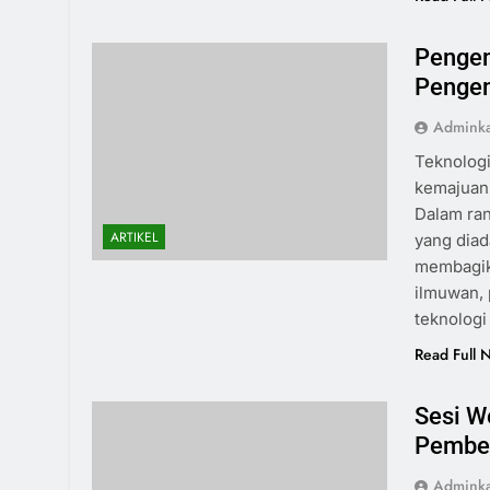
Pengem
Pengem
Admink
Teknologi
kemajuan 
Dalam ran
ARTIKEL
yang diad
membagik
ilmuwan, 
teknologi 
Read Full 
Sesi W
Pembel
Admink