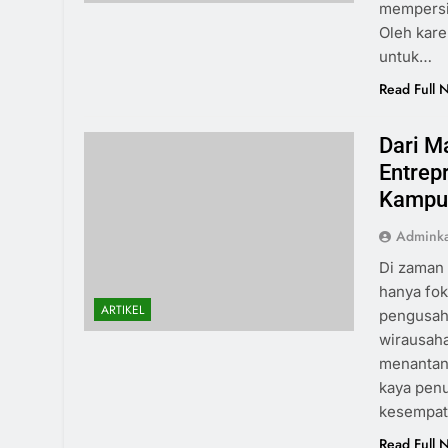
mempersia
Oleh kare
untuk…
Read Full 
Dari M
Entrep
Kampu
Admink
Di zaman 
hanya fok
ARTIKEL
pengusah
wirausaha
menantan
kaya penu
kesempa
Read Full 