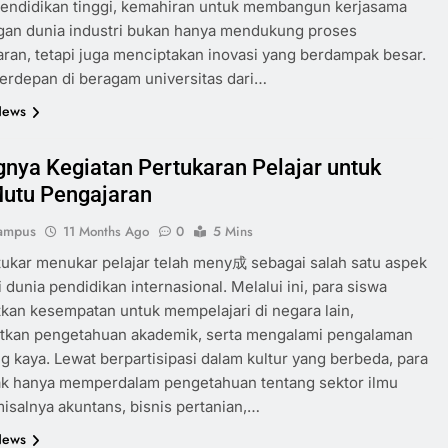
 pendidikan tinggi, kemahiran untuk membangun kerjasama
gan dunia industri bukan hanya mendukung proses
ran, tetapi juga menciptakan inovasi yang berdampak besar.
terdepan di beragam universitas dari…
News
gnya Kegiatan Pertukaran Pelajar untuk
utu Pengajaran
ampus
11 Months Ago
0
5 Mins
tukar menukar pelajar telah meny成 sebagai salah satu aspek
i dunia pendidikan internasional. Melalui ini, para siswa
an kesempatan untuk mempelajari di negara lain,
tkan pengetahuan akademik, serta mengalami pengalaman
ng kaya. Lewat berpartisipasi dalam kultur yang berbeda, para
dak hanya memperdalam pengetahuan tentang sektor ilmu
isalnya akuntans, bisnis pertanian,…
News