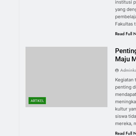
institusi
yang den
pembelaja
Fakultas 
Read Full 
Pentin
Maju M
Admink
Kegiatan 
penting d
mendapatk
ARTIKEL
meningka
kultur ya
siswa ti
mereka, m
Read Full 