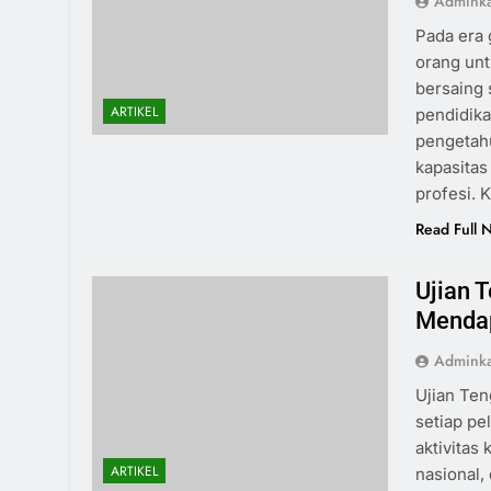
Admink
Pada era 
orang un
bersaing 
ARTIKEL
pendidika
pengetah
kapasitas
profesi. 
Read Full 
Ujian 
Mendap
Admink
Ujian Te
setiap pel
aktivitas
ARTIKEL
nasional,