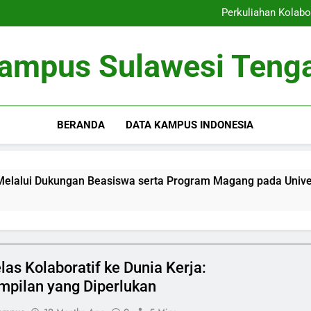
Metode Meningkatkan peran 
Perkuliahan Kolabo
Kantor Karir: Peng
Menciptakan Terobosan di Ins
dala
Metode Meningkatkan peran 
ampus Sulawesi Teng
Perkuliahan Kolabo
Kantor Karir: Peng
Menciptakan Terobosan di Ins
dala
BERANDA
DATA KAMPUS INDONESIA
gan Beasiswa serta Program Magang pada Universitas
las Kolaboratif ke Dunia Kerja:
mpilan yang Diperlukan