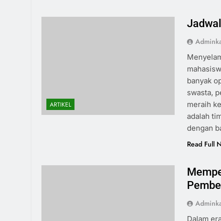
Jadwal
Admink
Menyelami
mahasiswa
banyak op
swasta, p
meraih ke
ARTIKEL
adalah ti
dengan b
Read Full 
Memper
Pembel
Admink
Dalam era